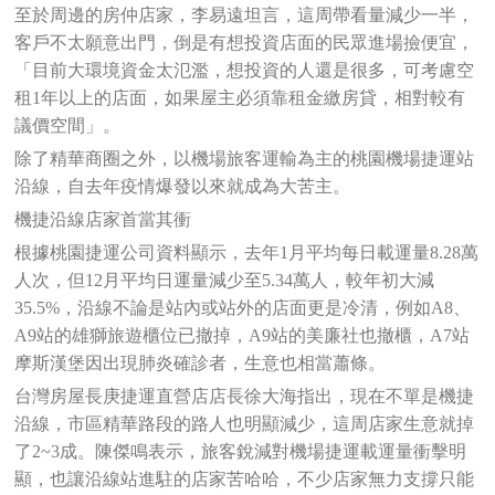
至於周邊的房仲店家，李易遠坦言，這周帶看量減少一半，
客戶不太願意出門，倒是有想投資店面的民眾進場撿便宜，
「目前大環境資金太氾濫，想投資的人還是很多，可考慮空
租1年以上的店面，如果屋主必須靠租金繳房貸，相對較有
議價空間」。
除了精華商圈之外，以機場旅客運輸為主的桃園機場捷運站
沿線，自去年疫情爆發以來就成為大苦主。
機捷沿線店家首當其衝
根據桃園捷運公司資料顯示，去年1月平均每日載運量8.28萬
人次，但12月平均日運量減少至5.34萬人，較年初大減
35.5%，沿線不論是站內或站外的店面更是冷清，例如A8、
A9站的雄獅旅遊櫃位已撤掉，A9站的美廉社也撤櫃，A7站
摩斯漢堡因出現肺炎確診者，生意也相當蕭條。
台灣房屋長庚捷運直營店店長徐大海指出，現在不單是機捷
沿線，市區精華路段的路人也明顯減少，這周店家生意就掉
了2~3成。陳傑鳴表示，旅客銳減對機場捷運載運量衝擊明
顯，也讓沿線站進駐的店家苦哈哈，不少店家無力支撐只能