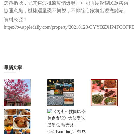
選擇撤櫃，尤其這波桃醫疫情爆發，可能再度影響民眾搭乘
捷運意願，機捷運量恐不樂觀，不排除店家將出現撤離潮。
資料來源:?
https://tw.appledaily.com/property/20210128/OYYBZXIP4FC
最新文章