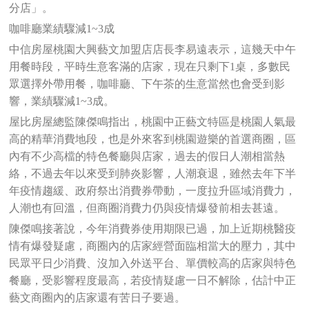
分店」。
咖啡廳業績驟減1~3成
中信房屋桃園大興藝文加盟店店長李易遠表示，這幾天中午
用餐時段，平時生意客滿的店家，現在只剩下1桌，多數民
眾選擇外帶用餐，咖啡廳、下午茶的生意當然也會受到影
響，業績驟減1~3成。
屋比房屋總監陳傑鳴指出，桃園中正藝文特區是桃園人氣最
高的精華消費地段，也是外來客到桃園遊樂的首選商圈，區
內有不少高檔的特色餐廳與店家，過去的假日人潮相當熱
絡，不過去年以來受到肺炎影響，人潮衰退，雖然去年下半
年疫情趨緩、政府祭出消費券帶動，一度拉升區域消費力，
人潮也有回溫，但商圈消費力仍與疫情爆發前相去甚遠。
陳傑鳴接著說，今年消費券使用期限已過，加上近期桃醫疫
情有爆發疑慮，商圈內的店家經營面臨相當大的壓力，其中
民眾平日少消費、沒加入外送平台、單價較高的店家與特色
餐廳，受影響程度最高，若疫情疑慮一日不解除，估計中正
藝文商圈內的店家還有苦日子要過。