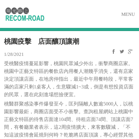
MENU
桃園疫擊 店面釀頂讓潮
1/28/2021
受桃醫疫情蔓延影響，桃園民眾減少外出，衝擊商圈店家。
桃園中正藝文特區的餐飲店內用餐人潮幾乎消失，還有店家
決定頂讓店面，在地房仲指出，最近中午用餐時段，平常客
滿的店家只剩1桌客人，生意驟減1~3成，倒是有想投資店面
的民眾，選在此刻進場想撿便宜。
桃醫群聚感染事件爆發至今，匡列隔離人數逾5000人，以桃
園影響最鉅，商圈店面受不小衝擊。查詢租屋網站上桃園中
正藝文特區的待售店面達104間、待租店面74間、頂讓店面7
間，有餐廳業者表示，這2周疫情擴大，來客數驟減，「不
知這波疫情會延燒到何時？乾脆將店面頂讓，專心經營其他